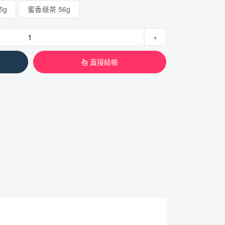
5g
蜜香綠茶 56g
+
直接結帳