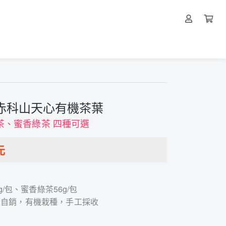
赤科山天心有機茶葉
茶、蜜香綠茶 四種可選
元
g/包、蜜香綠茶56g/包
產自銷，有機栽種，手工採收