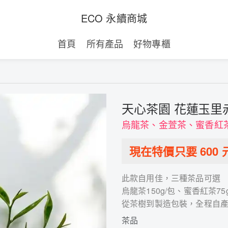
ECO 永續商城
首頁
所有產品
好物專櫃
天心茶園 花蓮玉里
烏龍茶、金萱茶、蜜香紅
現在特價只要
600
此款自用佳，三種茶品可選
烏龍茶150g/包、蜜香紅茶75
從茶樹到製造包裝，全程自
茶品