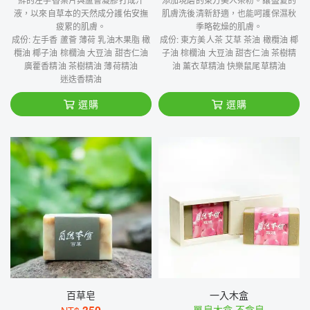
液，以來自草本的天然成分護佑安撫
肌膚洗後清新舒適，也能呵護保濕秋
疲累的肌膚。
季略乾燥的肌膚。
成份: 左手香 蘆薈 薄荷 乳油木果脂 橄
成份: 東方美人茶 艾草 茶油 橄欖油 椰
欖油 椰子油 棕櫚油 大豆油 甜杏仁油
子油 棕櫚油 大豆油 甜杏仁油 茶樹精
廣藿香精油 茶樹精油 薄荷精油
油 薰衣草精油 快樂鼠尾草精油
迷迭香精油
選購
選購
百草皂
一入木盒
單皂木盒 不含皂