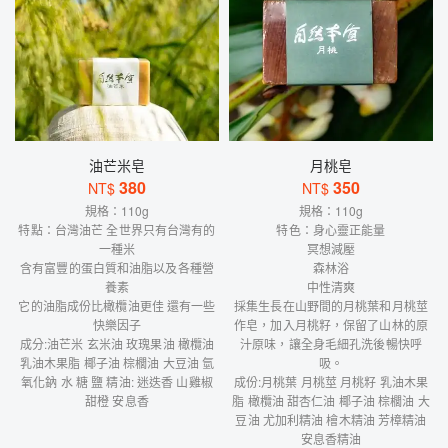
油芒米皂
月桃皂
380
350
NT$
NT$
規格：110g
規格：110g
特點：台灣油芒 全世界只有台灣有的
特色：身心靈正能量
一種米
冥想減壓
含有富豐的蛋白質和油脂以及各種營
森林浴
養素
中性清爽
它的油脂成份比橄欖油更佳 還有一些
採集生長在山野間的月桃葉和月桃莖
快樂因子
作皂，加入月桃籽，保留了山林的原
成分:油芒米 玄米油 玫瑰果油 橄欖油
汁原味，讓全身毛細孔洗後暢快呼
乳油木果脂 椰子油 棕櫚油 大豆油 氫
吸。
氧化鈉 水 糖 鹽 精油: 迷迭香 山雞椒
成份:月桃葉 月桃莖 月桃籽 乳油木果
甜橙 安息香
脂 橄欖油 甜杏仁油 椰子油 棕櫚油 大
豆油 尤加利精油 檜木精油 芳樟精油
安息香精油