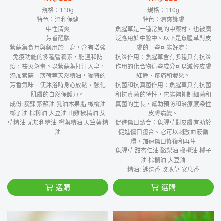
規格：110g
規格：110g
特色：溫和保健
特色：清爽護膚
中性清爽
魚腥草是一種常見的中藥材，也被廣
芳香醒腦
泛應用於中醫中。以下是魚腥草對皮
紫蘇集食用與藥用於一身，含有增強
膚的一些可能好處：
免疫功能的多種營養素，能溫和防
抗炎作用：魚腥草含有多種具有抗炎
疫，祛火解毒。以紫蘇葉打汁入皂，
作用的化合物這些成分可以減輕皮膚
添加紫蘇、薄荷等天然精油，獨特的
紅腫、疼痛和發炎。
芳香氣味，使沐浴時身心放鬆，強化
抗菌和抗真菌作用：魚腥草具有抗菌
肌膚的自然保護力。
和抗真菌的特性，它能夠抑制細菌和
成份:紫蘇 紫蘇油 乳油木果脂 橄欖油
真菌的生長，幫助預防和治療感染性
椰子油 棕櫚油 大豆油 山雞椒精油 艾
皮膚病變。
草精油 尤加利精油 橙葉精油 天竺葵精
促進傷口癒合：魚腥草對皮膚有助於
油
促進傷口癒合。它可以刺激血液循
環，加速傷口修復和再生
魚腥草 甜杏仁油 酪梨油 橄欖油 椰子
油 棕櫚油 大豆油
精油: 迷迭香 玫瑰草 安息香
選購
選購