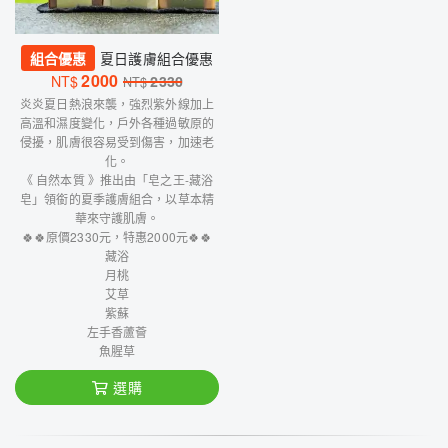
組合優惠
夏日護膚組合優惠
2000
NT$
2330
NT$
炎炎夏日熱浪來襲，強烈紫外線加上
高溫和濕度變化，戶外各種過敏原的
侵擾，肌膚很容易受到傷害，加速老
化。
《 自然本質 》推出由「皂之王-藏浴
皂」領銜的夏季護膚組合，以草本精
華來守護肌膚。
🍀🍀原價2330元，特惠2000元🍀🍀
藏浴
月桃
艾草
紫蘇
左手香蘆薈
魚腥草
選購